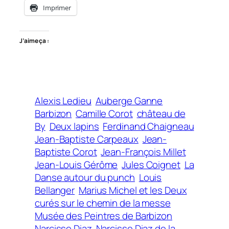
Imprimer
J’aime ça :
Alexis Ledieu
Auberge Ganne
Barbizon
Camille Corot
château de
By
Deux lapins
Ferdinand Chaigneau
Jean-Baptiste Carpeaux
Jean-
Baptiste Corot
Jean-François Millet
Jean-Louis Gérôme
Jules Coignet
La
Danse autour du punch
Louis
Bellanger
Marius Michel et les Deux
curés sur le chemin de la messe
Musée des Peintres de Barbizon
Narcisse Diaz
Narcisse Diaz de la