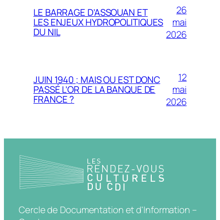
26
LE BARRAGE D’ASSOUAN ET
mai
LES ENJEUX HYDROPOLITIQUES
DU NIL
2026
12
JUIN 1940 ; MAIS OU EST DONC
mai
PASSÉ L’OR DE LA BANQUE DE
FRANCE ?
2026
Cercle de Documentation et d'Information –