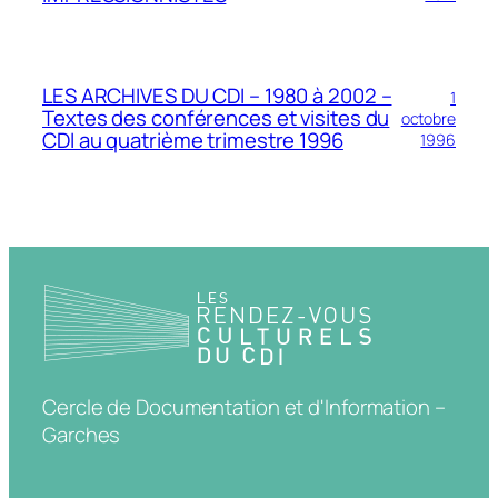
LES ARCHIVES DU CDI – 1980 à 2002 –
1
Textes des conférences et visites du
octobre
CDI au quatrième trimestre 1996
1996
Cercle de Documentation et d'Information –
Garches