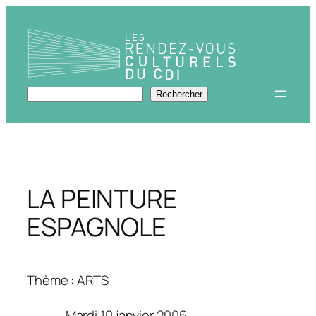
Aller
au
contenu
Rechercher
Rechercher
LA PEINTURE
ESPAGNOLE
Thème : ARTS
Mardi 10 janvier 2006