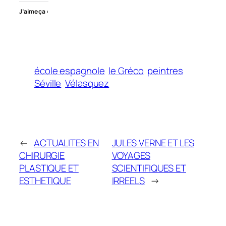
J’aime ça :
école espagnole
le Gréco
peintres
Séville
Vélasquez
←
ACTUALITES EN
JULES VERNE ET LES
CHIRURGIE
VOYAGES
PLASTIQUE ET
SCIENTIFIQUES ET
ESTHETIQUE
IRREELS
→