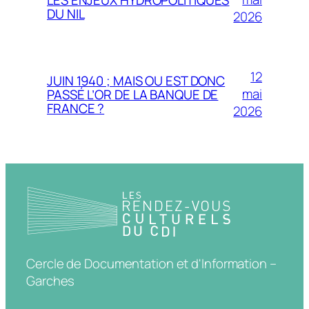
DU NIL
2026
12
JUIN 1940 ; MAIS OU EST DONC
mai
PASSÉ L’OR DE LA BANQUE DE
FRANCE ?
2026
Cercle de Documentation et d'Information –
Garches