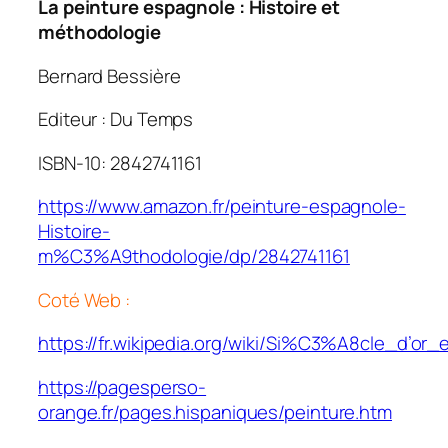
La peinture espagnole : Histoire et
méthodologie
Bernard Bessière
Editeur : Du Temps
ISBN-10: 2842741161
https://www.amazon.fr/peinture-espagnole-
Histoire-
m%C3%A9thodologie/dp/2842741161
Coté Web :
https://fr.wikipedia.org/wiki/Si%C3%A8cle_d’or_
https://pagesperso-
orange.fr/pages.hispaniques/peinture.htm