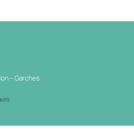
ion – Garches
P6072