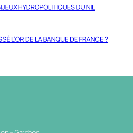
NJEUX HYDROPOLITIQUES DU NIL
ASSÉ L’OR DE LA BANQUE DE FRANCE ?
ion – Garches