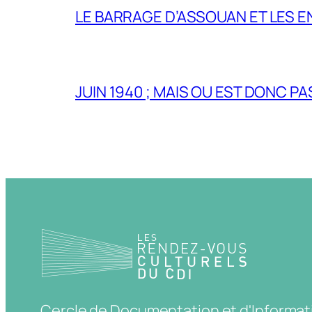
LE BARRAGE D’ASSOUAN ET LES E
JUIN 1940 ; MAIS OU EST DONC P
Cercle de Documentation et d'Informat