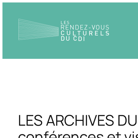
Aller
au
contenu
LES ARCHIVES DU 
conférences et vi