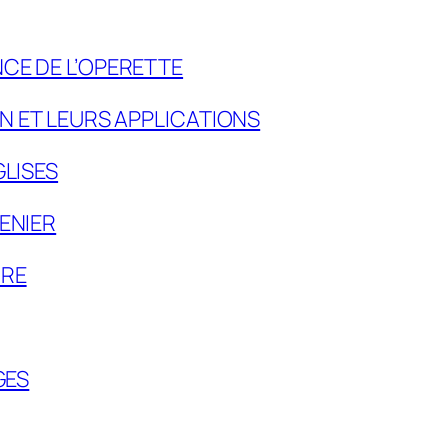
CE DE L’OPERETTE
ON ET LEURS APPLICATIONS
GLISES
ENIER
DRE
GES