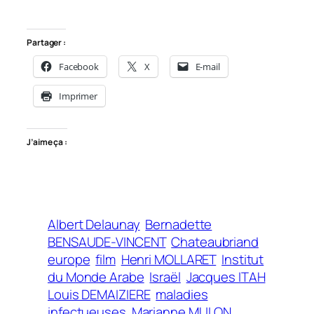
Partager :
Facebook
X
E-mail
Imprimer
J’aime ça :
Albert Delaunay
Bernadette
BENSAUDE-VINCENT
Chateaubriand
europe
film
Henri MOLLARET
Institut
du Monde Arabe
Israël
Jacques ITAH
Louis DEMAIZIERE
maladies
infectueuses
Marianne MULON