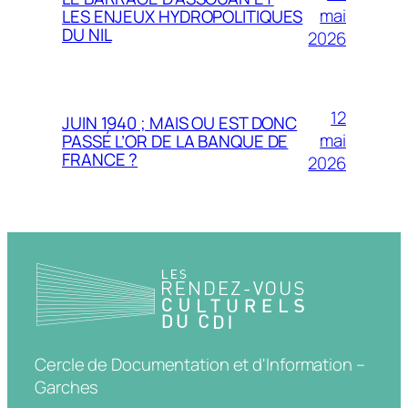
mai
LES ENJEUX HYDROPOLITIQUES
DU NIL
2026
12
JUIN 1940 ; MAIS OU EST DONC
mai
PASSÉ L’OR DE LA BANQUE DE
FRANCE ?
2026
Cercle de Documentation et d'Information –
Garches