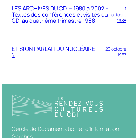
LES ARCHIVES DU CDI – 1980 à 2002 –
1
Textes des conférences et visites du
octobre
CDI au quatrième trimestre 1988
1988
ET SI ON PARLAIT DU NUCLÉAIRE
20 octobre
?
1987
Cercle de Documentation et d'Information –
Garches