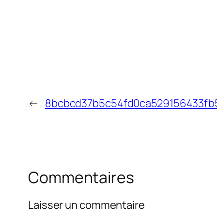
←
8bcbcd37b5c54fd0ca529156433fb
Commentaires
Laisser un commentaire