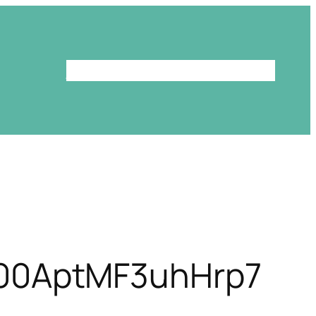
Le programme
La bibliothèque
00AptMF3uhHrp7