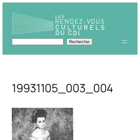
Aller
au
contenu
Rechercher
Rechercher
19931105_003_004