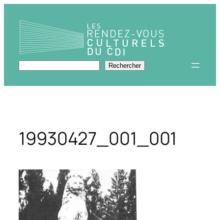
Aller
au
contenu
Rechercher
Rechercher
19930427_001_001