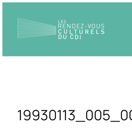
Aller
au
contenu
19930113_005_0