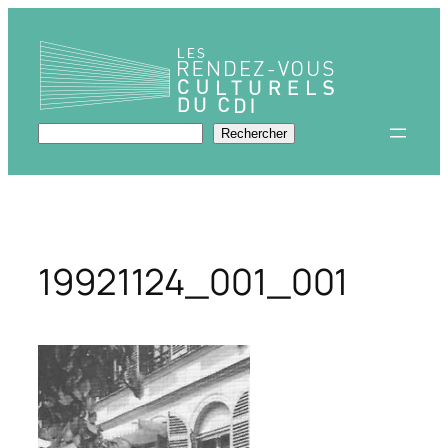
Aller
au
contenu
Rechercher
Rechercher
19921124_001_001