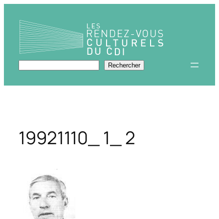
Aller
au
contenu
Rechercher
Rechercher
19921110_ 1_ 2