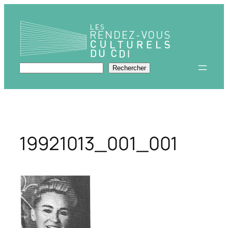
Aller
au
contenu
Rechercher
Rechercher
19921013_001_001