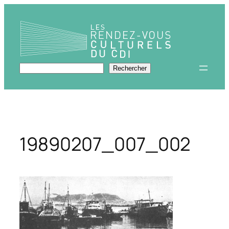
Aller
au
contenu
Rechercher
Rechercher
19890207_007_002