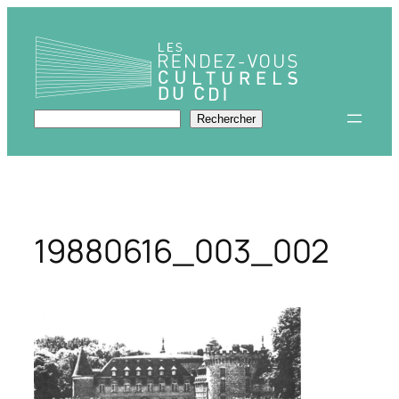
Aller
au
contenu
Rechercher
Rechercher
19880616_003_002