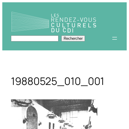
Aller
au
contenu
Rechercher
Rechercher
19880525_010_001