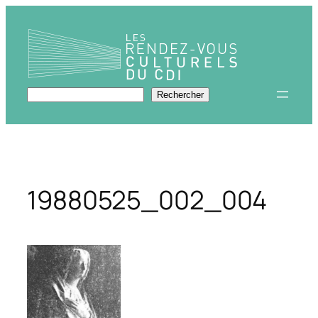
Aller
au
contenu
Rechercher
Rechercher
19880525_002_004