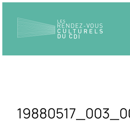
Aller
au
contenu
19880517_003_0