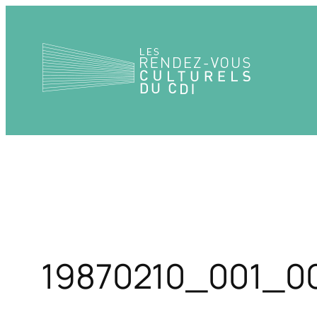
Aller
au
contenu
19870210_001_0