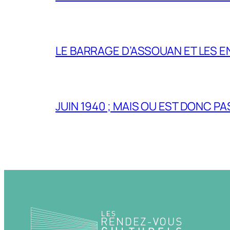
LE BARRAGE D’ASSOUAN ET LES E
JUIN 1940 ; MAIS OU EST DONC P