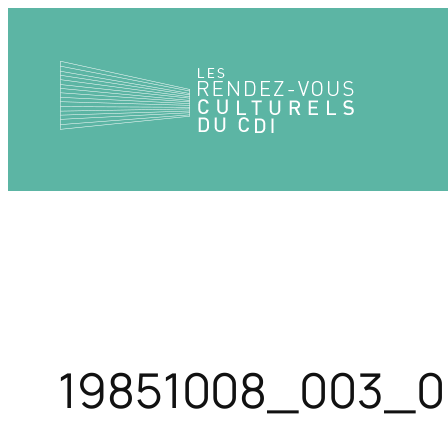
Aller
au
contenu
19851008_003_0