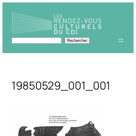
Aller
au
contenu
Rechercher
Rechercher
19850529_001_001