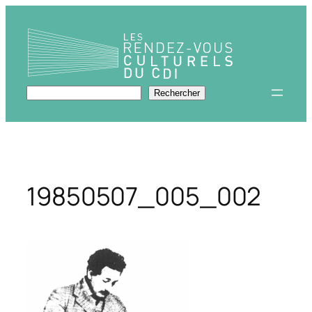
Aller
au
contenu
Rechercher
Rechercher
19850507_005_002