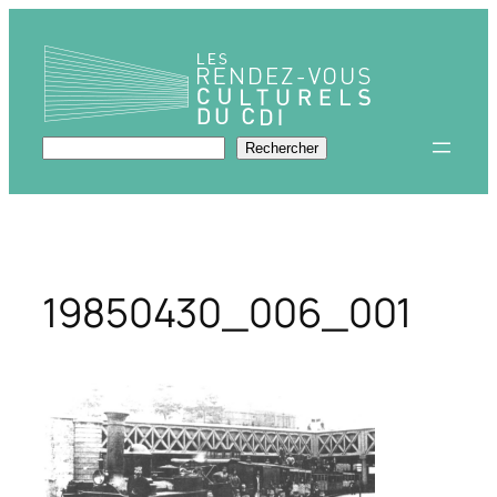
Aller
au
contenu
Rechercher
Rechercher
19850430_006_001