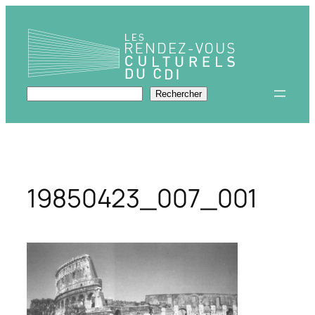
Aller
au
contenu
Rechercher
Rechercher
19850423_007_001