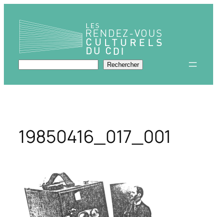
Aller
au
contenu
Rechercher
Rechercher
19850416_017_001