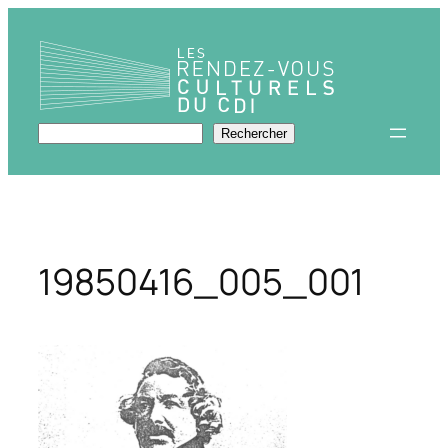
Aller
au
contenu
Rechercher
Rechercher
19850416_005_001