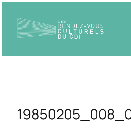
Aller
au
contenu
19850205_008_