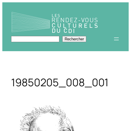
Aller
au
contenu
Rechercher
Rechercher
19850205_008_001