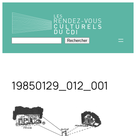
Aller
au
contenu
Rechercher
Rechercher
19850129_012_001