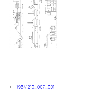
←
19841210_007_001