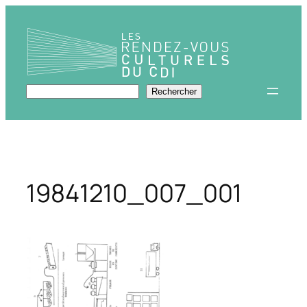
Aller
au
contenu
Rechercher
Rechercher
19841210_007_001