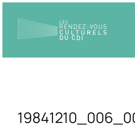
Aller
au
contenu
19841210_006_0