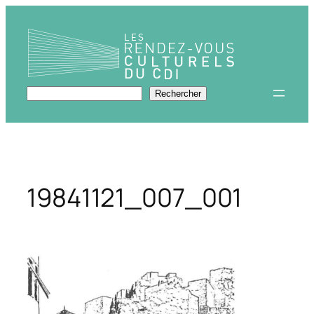
Aller
au
contenu
Rechercher
Rechercher
19841121_007_001