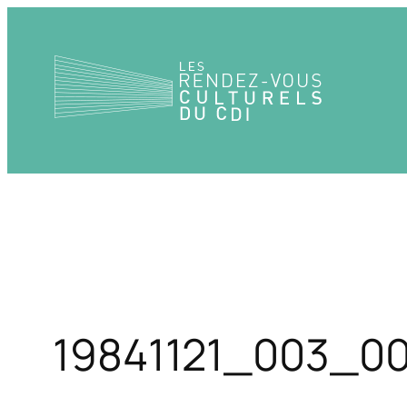
Aller
au
contenu
19841121_003_0