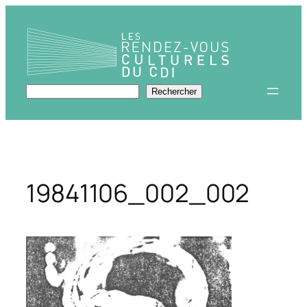
Aller
au
contenu
Rechercher
Rechercher
19841106_002_002