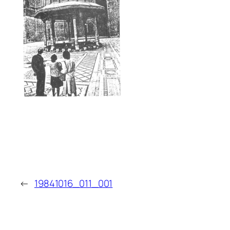
←
19841016_011_001