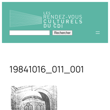
Aller
au
contenu
Rechercher
Rechercher
19841016_011_001