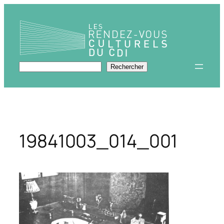
Aller
au
contenu
Rechercher
Rechercher
19841003_014_001