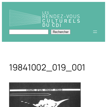
Aller
au
contenu
Rechercher
Rechercher
19841002_019_001