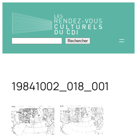
Aller
au
contenu
Rechercher
Rechercher
19841002_018_001