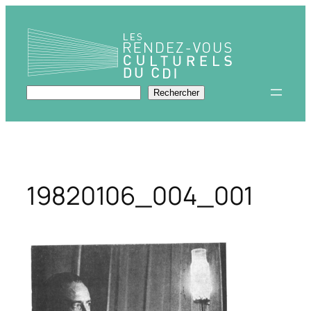
Aller
au
contenu
Rechercher
Rechercher
19820106_004_001