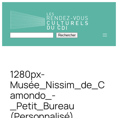
Aller
au
contenu
Rechercher
Rechercher
1280px-
Musée_Nissim_de_C
amondo_-
_Petit_Bureau
(Personnalisé)