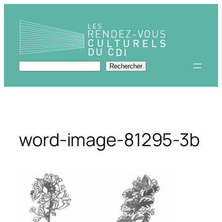
Aller
au
contenu
Rechercher
Rechercher
word-image-81295-3b