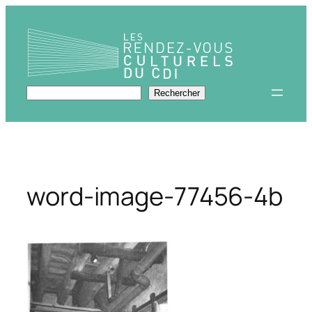
Aller
au
contenu
Rechercher
Rechercher
word-image-77456-4b