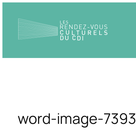
Aller
au
contenu
word-image-739