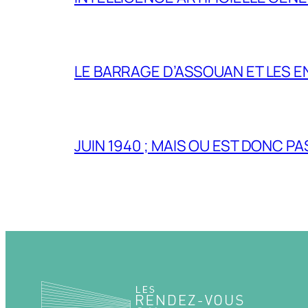
LE BARRAGE D’ASSOUAN ET LES E
JUIN 1940 ; MAIS OU EST DONC P