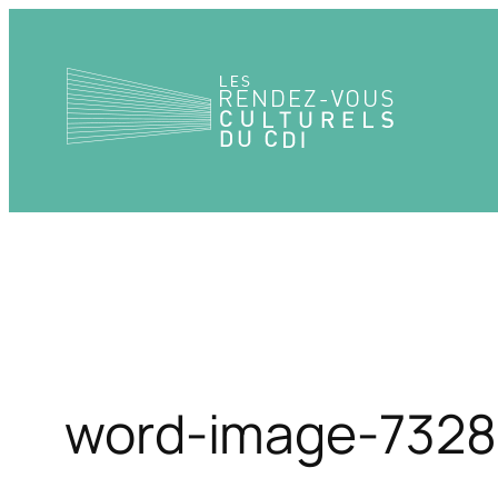
Aller
au
contenu
word-image-7328