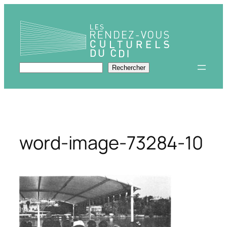
Aller
au
contenu
Rechercher
Rechercher
word-image-73284-10