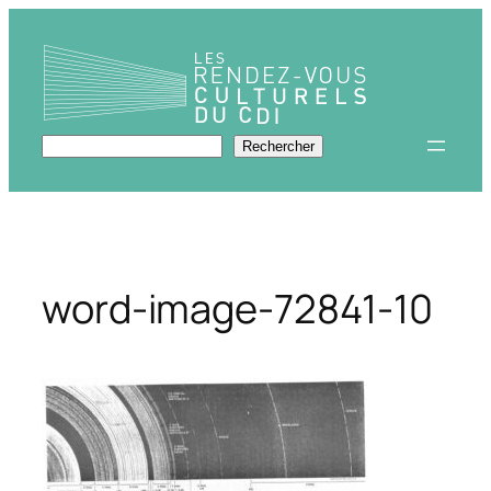
Aller
au
contenu
Rechercher
Rechercher
word-image-72841-10