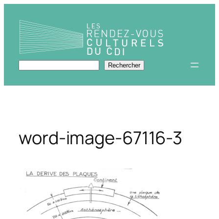
Aller
au
contenu
Rechercher
Rechercher
word-image-67116-3