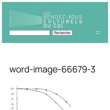
Aller
au
contenu
Rechercher
Rechercher
word-image-66679-3